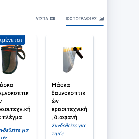
ΛΊΣΤΑ
ΦΩΤΟΓΡΑΦΊΕΣ
αμένεται
άσκα
Μάσκα
αμνοκοπτικ
θαμνοκοπτικ
ν
ών
ρασιτεχνική
ερασιτεχνική
ε πλέγμα
, διαφανή
Συνδεθείτε για
νδεθείτε για
τιμές
μές