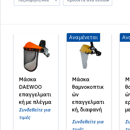
Αναμένεται
Αν
Μάσκα
Μάσκα
Μ
DAEWOO
θαμνοκοπτικ
θ
επαγγελματι
ών
ώ
κή με πλέγμα
επαγγελματι
ε
κή, διαφανή
μ
Συνδεθείτε για
τιμές
Συνδεθείτε για
Συ
τιμές
τι