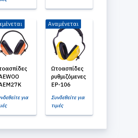
αμένεται
Αναμένεται
τοασπίδες
Ωτοασπίδες
AEWOO
ρυθμιζόμενες
AEM27K
EP-106
νδεθείτε για
Συνδεθείτε για
μές
τιμές