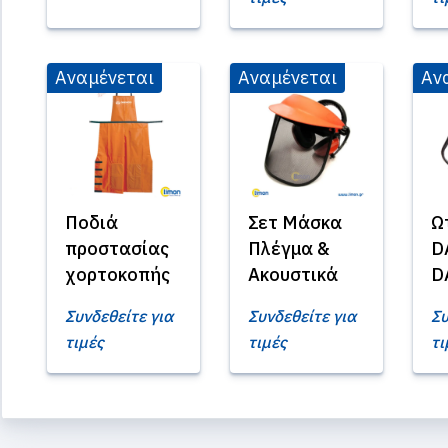
Αναμένεται
Αναμένεται
Αν
Ποδιά
Σετ Μάσκα
Ω
προστασίας
Πλέγμα &
D
χορτοκοπής
Ακουστικά
D
Συνδεθείτε για
Συνδεθείτε για
Συ
τιμές
τιμές
τι