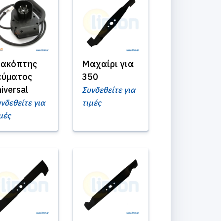
ιακόπτης
Μαχαίρι για
εύματος
350
iversal
Συνδεθείτε για
νδεθείτε για
τιμές
μές