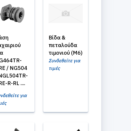
άση
Βίδα &
αχαιριού
πεταλούδα
ια
τιμονιού (Μ6)
G464TR-
Συνδεθείτε για
RE / NG504
τιμές
 NGL504TR-
E-R-RL ....
νδεθείτε για
μές