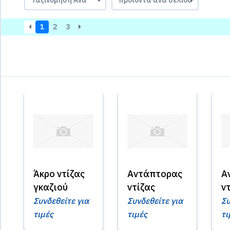
1
2
3
Άκρο ντίζας
Αντάπτορας
Α
γκαζιού
ντίζας
ν
Συνδεθείτε για
Συνδεθείτε για
Συ
τιμές
τιμές
τι