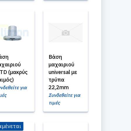
άση
Βάση
αχαιριού
μαχαιριού
TD (μακρύς
universal με
αιμός)
τρύπα
22,2mm
νδεθείτε για
μές
Συνδεθείτε για
τιμές
αμένεται