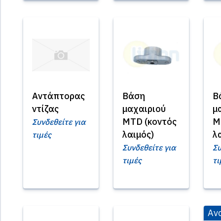
Αντάπτορας
Βάση
Β
ντίζας
μαχαιριού
μ
MTD (κοντός
M
Συνδεθείτε για
λαιμός)
λ
τιμές
Συνδεθείτε για
Συ
τιμές
τι
Αν