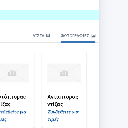
ΛΊΣΤΑ
ΦΩΤΟΓΡΑΦΊΕΣ
ντάπτορας
Αντάπτορας
τίζας
ντίζας
νδεθείτε για
Συνδεθείτε για
μές
τιμές