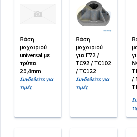
Βάση
Βάση
Β
μαχαιριού
μαχαιριού
μ
universal με
για F72 /
γ
τρύπα
TC92 / TC102
N
25,4mm
/ TC122
T
/
Συνδεθείτε για
Συνδεθείτε για
TR
τιμές
τιμές
Συ
τι