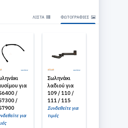
ΛΊΣΤΑ
ΦΩΤΟΓΡΑΦΊΕΣ
ωληνάκι
Σωληνάκι
αυσίμου για
λαδιού για
S6400 /
109 / 110 /
S7300 /
111 / 115
S7900
Συνδεθείτε για
νδεθείτε για
τιμές
μές