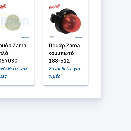
ουάρ Zama
Πουάρ Zama
πλό
κουμπωτό
057030
188-512
νδεθείτε για
Συνδεθείτε για
μές
τιμές