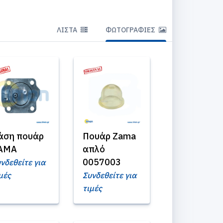
ΛΊΣΤΑ
ΦΩΤΟΓΡΑΦΊΕΣ
άση πουάρ
Πουάρ Zama
AMA
απλό
0057003
νδεθείτε για
μές
Συνδεθείτε για
τιμές