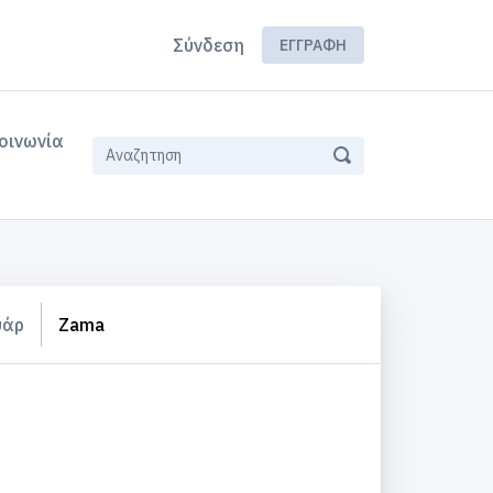
Σύνδεση
ΕΓΓΡΑΦΉ
οινωνία
υάρ
Zama