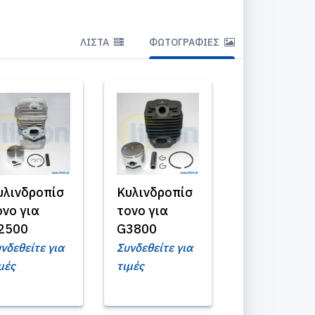
ΛΊΣΤΑ
ΦΩΤΟΓΡΑΦΊΕΣ
υλινδροπίσ
Κυλινδροπίσ
ονο για
τονο για
2500
G3800
νδεθείτε για
Συνδεθείτε για
μές
τιμές