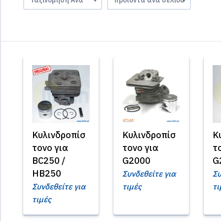
Κυλινδροπίσ
Κυλινδροπίσ
Κ
τονο για
τονο για
τ
BC250 /
G2000
G
HB250
Συνδεθείτε για
Συ
Συνδεθείτε για
τιμές
τι
τιμές