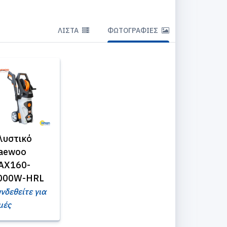
ΛΊΣΤΑ
ΦΩΤΟΓΡΑΦΊΕΣ
λυστικό
aewoo
AX160-
000W-HRL
νδεθείτε για
μές